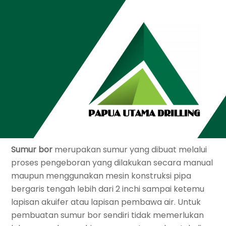
Skip
to
content
5
JANUARI
2022
Jasa Bore Pile di Kebumen
ADMIN
APA SIH KEUNTUNGAN PEMBUATAN SUMUR
BOR? SIMAK PENJELASAN BERIKUT INI!
Sumur bor
merupakan sumur yang dibuat melalui
proses pengeboran yang dilakukan secara manual
maupun menggunakan mesin konstruksi pipa
bergaris tengah lebih dari 2 inchi sampai ketemu
lapisan akuifer atau lapisan pembawa air. Untuk
pembuatan sumur bor sendiri tidak memerlukan