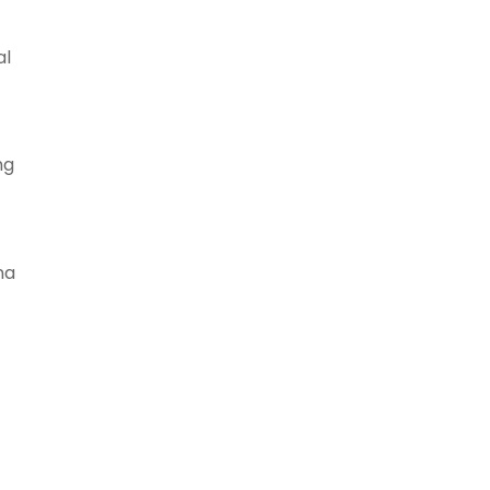
al
ng
na