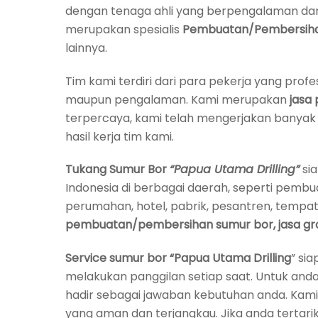
dengan tenaga ahli yang berpengalaman da
merupakan spesialis
Pembuatan/Pembersihan S
lainnya.
Tim kami terdiri dari para pekerja yang profe
maupun pengalaman. Kami merupakan
jasa
terpercaya, kami telah mengerjakan banyak su
hasil kerja tim kami.
Tukang Sumur Bor
“Papua Utama Drilling”
si
Indonesia di berbagai daerah, seperti pemb
perumahan, hotel, pabrik, pesantren, tempat
pembuatan/pembersihan sumur bor, jasa ground
Service sumur bor
“Papua Utama Drilling
” si
melakukan panggilan setiap saat. Untuk an
hadir sebagai jawaban kebutuhan anda. Kami
yang aman dan terjangkau. Jika anda terta