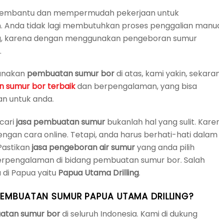
t membantu dan mempermudah pekerjaan untuk
 Anda tidak lagi membutuhkan proses penggalian manu
g, karena dengan menggunakan pengeboran sumur
.
gunakan
pembuatan sumur bor
di atas, kami yakin, sekara
 sumur bor terbaik
dan berpengalaman, yang bisa
n untuk anda.
cari
jasa pembuatan sumur
bukanlah hal yang sulit. Kare
ngan cara online. Tetapi, anda harus berhati-hati dalam
 Pastikan
jasa pengeboran air sumur
yang anda pilih
 berpengalaman di bidang pembuatan sumur bor. Salah
 di Papua yaitu
Papua Utama Drilling
.
EMBUATAN SUMUR PAPUA UTAMA DRILLING?
atan sumur bor
di seluruh Indonesia. Kami di dukung