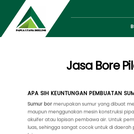
Skip
to
content
B
Jasa Bore Pi
APA SIH KEUNTUNGAN PEMBUATAN SUMU
Sumur bor
merupakan sumur yang dibuat mel
maupun menggunakan mesin konstruksi pipa b
akuifer atau lapisan pembawa air. Untuk pe
luas, sehingga sangat cocok untuk di daerah 