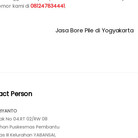
omor kami di
081247834441
.
Jasa Bore Pile di Yogyakarta
act Person
RIYANTO
ak No 04.RT 02/RW 08
han Puskesmas Pembantu
s III Kelurahan YABANSAI,