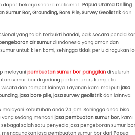
n dapat bekerja secara maksimal.
Papua Utama Drilling
umur Bor, Grounding, Bore Pile, Survey Geolistrik
dan
ssional yang telah terbukti handal, baik secara pendidika
 pengeboran air sumur
di Indonesia yang aman dan
mur untuk klien kami, sehingga tidak perlu diragukan la
ap melayani
pembuatan
sumur bor panggilan
di seluruh
uatan sumur bor di gedung perkantoran, kompeks
 wisata dan tempat lainnya. Layanan kami meliputi
jasa
ing, jasa bore pile, jasa survey geolistrik
dan lainnya.
ap melayani kebutuhan anda 24 jam. Sehingga anda bisa
da yang sedang mencari
jasa pembuatan sumur bor
, kami
 sebagai salah satu penyedia jasa pengeboran sumur bo
rik menggunakan jasa pembuatan sumur bor dari
Papua