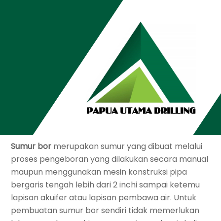
Skip
to
content
2
SEPTEMBER
2022
Jasa Bore Pile di Serang
ADMIN
APA SIH KEUNTUNGAN PEMBUATAN SUMUR
BOR? SIMAK PENJELASAN BERIKUT INI!
Sumur bor
merupakan sumur yang dibuat melalui
proses pengeboran yang dilakukan secara manual
maupun menggunakan mesin konstruksi pipa
bergaris tengah lebih dari 2 inchi sampai ketemu
lapisan akuifer atau lapisan pembawa air. Untuk
pembuatan sumur bor sendiri tidak memerlukan