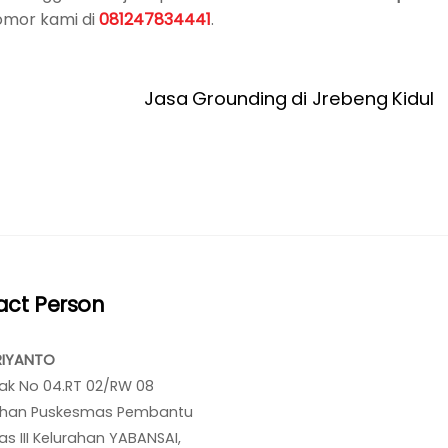
omor kami di
081247834441
.
Jasa Grounding di Jrebeng Kidul
act Person
RIYANTO
ak No 04.RT 02/RW 08
han Puskesmas Pembantu
s III Kelurahan YABANSAI,