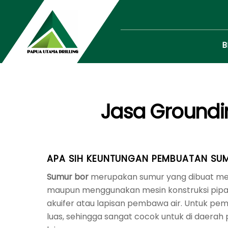
Skip
to
content
B
Jasa Groundi
APA SIH KEUNTUNGAN PEMBUATAN SUMU
Sumur bor
merupakan sumur yang dibuat mel
maupun menggunakan mesin konstruksi pipa b
akuifer atau lapisan pembawa air. Untuk pe
luas, sehingga sangat cocok untuk di daerah 