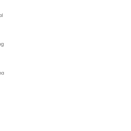
al
ng
na