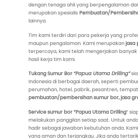
dengan tenaga ahli yang berpengalaman da
merupakan spesialis
Pembuatan/Pembersihan S
lainnya.
Tim kami terdiri dari para pekerja yang profe
maupun pengalaman. Kami merupakan
jasa
terpercaya, kami telah mengerjakan banyak su
hasil kerja tim kami.
Tukang Sumur Bor
“Papua Utama Drilling”
si
Indonesia di berbagai daerah, seperti pemb
perumahan, hotel, pabrik, pesantren, tempat
pembuatan/pembersihan sumur bor, jasa ground
Service sumur bor
“Papua Utama Drilling
” si
melakukan panggilan setiap saat. Untuk an
hadir sebagai jawaban kebutuhan anda. Kami
yang aman dan terjangkau. Jika anda terta