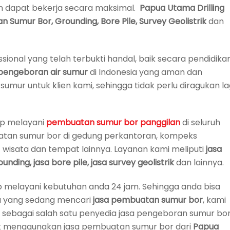
n dapat bekerja secara maksimal.
Papua Utama Drilling
umur Bor, Grounding, Bore Pile, Survey Geolistrik
dan
ssional yang telah terbukti handal, baik secara pendidika
 pengeboran air sumur
di Indonesia yang aman dan
mur untuk klien kami, sehingga tidak perlu diragukan la
ap melayani
pembuatan
sumur bor panggilan
di seluruh
uatan sumur bor di gedung perkantoran, kompeks
 wisata dan tempat lainnya. Layanan kami meliputi
jasa
ing, jasa bore pile, jasa survey geolistrik
dan lainnya.
ap melayani kebutuhan anda 24 jam. Sehingga anda bisa
da yang sedang mencari
jasa pembuatan sumur bor
, kami
 sebagai salah satu penyedia jasa pengeboran sumur bo
rik menggunakan jasa pembuatan sumur bor dari
Papua