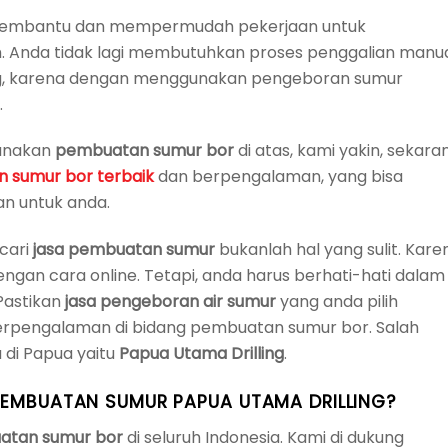
t membantu dan mempermudah pekerjaan untuk
 Anda tidak lagi membutuhkan proses penggalian manu
g, karena dengan menggunakan pengeboran sumur
.
gunakan
pembuatan sumur bor
di atas, kami yakin, sekara
 sumur bor terbaik
dan berpengalaman, yang bisa
n untuk anda.
cari
jasa pembuatan sumur
bukanlah hal yang sulit. Kare
ngan cara online. Tetapi, anda harus berhati-hati dalam
 Pastikan
jasa pengeboran air sumur
yang anda pilih
 berpengalaman di bidang pembuatan sumur bor. Salah
 di Papua yaitu
Papua Utama Drilling
.
EMBUATAN SUMUR PAPUA UTAMA DRILLING?
atan sumur bor
di seluruh Indonesia. Kami di dukung