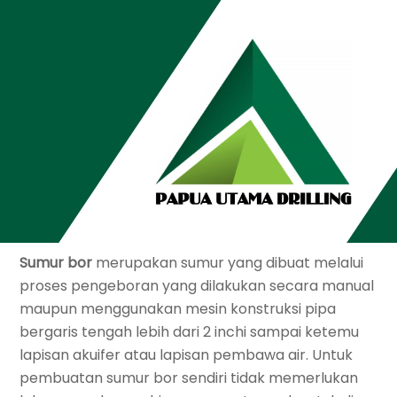
Skip
to
content
26
JUNI
2021
Jasa Grounding di Tambak Bayan
ADMIN
APA SIH KEUNTUNGAN PEMBUATAN SUMUR
BOR? SIMAK PENJELASAN BERIKUT INI!
Sumur bor
merupakan sumur yang dibuat melalui
proses pengeboran yang dilakukan secara manual
maupun menggunakan mesin konstruksi pipa
bergaris tengah lebih dari 2 inchi sampai ketemu
lapisan akuifer atau lapisan pembawa air. Untuk
pembuatan sumur bor sendiri tidak memerlukan